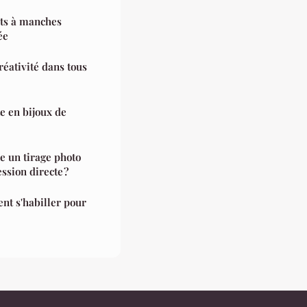
uts à manches
ée
éativité dans tous
e en bijoux de
re un tirage photo
sion directe ?
nt s'habiller pour