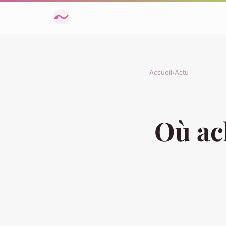
Accueil
›
Actu
Où ach