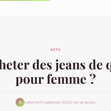
ACTU
eter des jeans de 
pour femme ?
catherine
15 septembre 2023
2 min de lecture
C