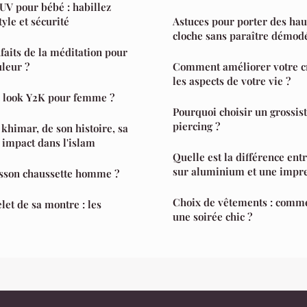
UV pour bébé : habillez
tyle et sécurité
Astuces pour porter des ha
cloche sans paraître démod
faits de la méditation pour
uleur ?
Comment améliorer votre cr
les aspects de votre vie ?
 look Y2K pour femme ?
Pourquoi choisir un grossist
piercing ?
khimar, de son histoire, sa
n impact dans l'islam
Quelle est la différence ent
sur aluminium et une impres
usson chaussette homme ?
Choix de vêtements : comme
let de sa montre : les
une soirée chic ?