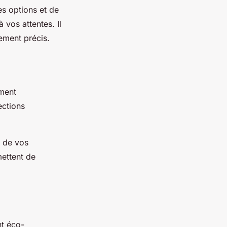
es options et de
à vos attentes. Il
tement précis.
ment
ections
n de vos
mettent de
nt éco-