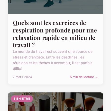
Quels sont les exercices de
respiration profonde pour une
relaxation rapide en milieu de
travail ?
Le monde du travail est souvent une source de
stress et d'anxiété. Entre les deadlines, les
réunions et les tâches à accomplir, il est parfois
diffici...
7 mars 2024
5 min de lecture →
BIEN-ETRE