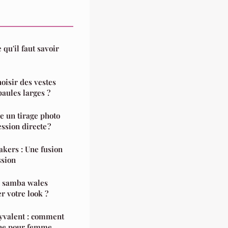
 qu'il faut savoir
hoisir des vestes
paules larges ?
re un tirage photo
sion directe ?
akers : Une fusion
ssion
s samba wales
r votre look ?
lyvalent : comment
nane pour femme