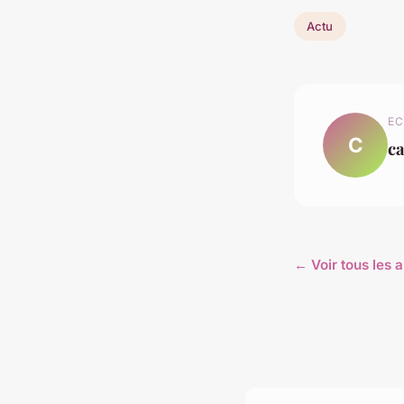
Actu
EC
C
ca
← Voir tous les a