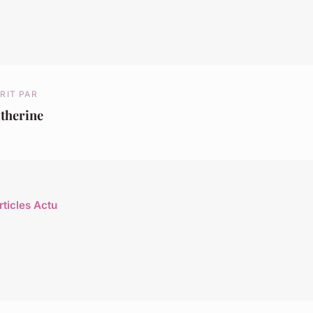
RIT PAR
therine
rticles Actu