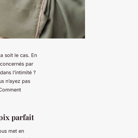
 soit le cas. En
 concernés par
ans l’intimité ?
ous n’ayez pas
y. Comment
oix parfait
ous met en