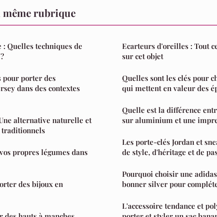
a même rubrique
e : Quelles techniques de
Ecarteurs d'oreilles : Tout ce
?
sur cet objet
 pour porter des
Quelles sont les clés pour c
rsey dans des contextes
qui mettent en valeur des é
Quelle est la différence ent
Une alternative naturelle et
sur aluminium et une impres
 traditionnels
Les porte-clés Jordan et sne
vos propres légumes dans
de style, d'héritage et de pa
Pourquoi choisir une adida
orter des bijoux en
bonner silver pour compléte
L'accessoire tendance et po
r des hauts à manches
porter et styler un sac ba